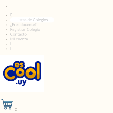
Listas de Colegios
¿Eres docente?
Registrar Colegio
Contacto
Mi cuenta
0