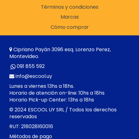
Términos y condiciones
Marcas
Cómo comprar
Cipriano Payán 3096 esq. Lorenzo Perez,
Montevideo.
091 855 592
info@escool.uy
Lunes a viernes 13hs a 18hs.
Horario de atención on-line: 10hs a 18hs
Horario Pick-up Center: 13hs a 18hs
© 2024 ESCOOL UY SRL / Todos los derechos
reservados
RUT: 218028160016
Métodos de pago