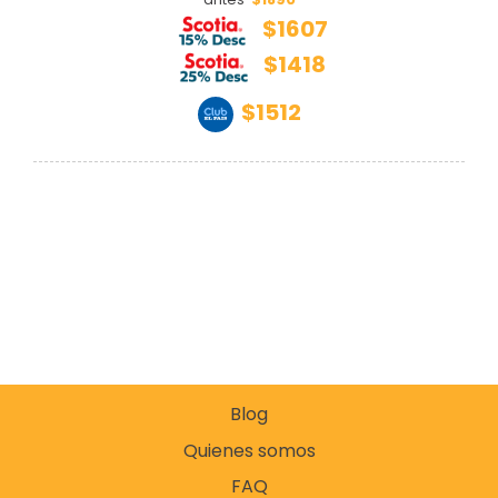
$1607
$1418
$1512
Blog
Quienes somos
FAQ