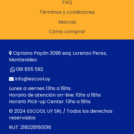
FAQ
Términos y condiciones
Marcas
Cómo comprar
Cipriano Payán 3096 esq. Lorenzo Perez,
Montevideo.
091 855 592
info@escool.uy
Lunes a viernes 13hs a 18hs.
Horario de atención on-line: 10hs a 18hs
Horario Pick-up Center: 13hs a 18hs
© 2024 ESCOOL UY SRL / Todos los derechos
reservados
RUT: 218028160016