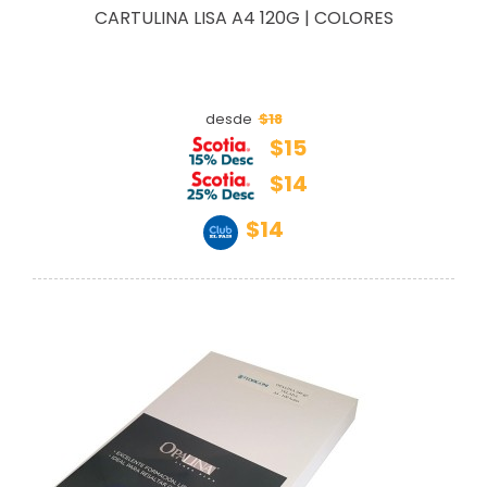
CARTULINA LISA A4 120G | COLORES
$18
desde
$15
$14
$14