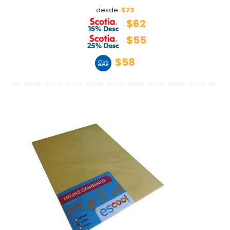
$73
desde
$62
$55
$58