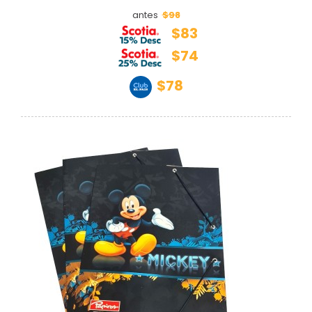
$98
antes
$83
$74
$78