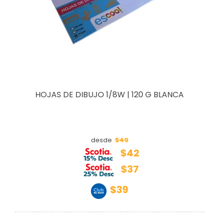
HOJAS DE DIBUJO 1/8W | 120 G BLANCA
$49
desde
$42
$37
$39