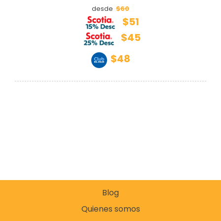
$60
desde
$51
$45
$48
Blog
Quienes somos