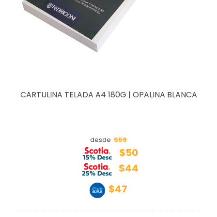
CARTULINA TELADA A4 180G | OPALINA BLANCA
$59
desde
$50
$44
$47