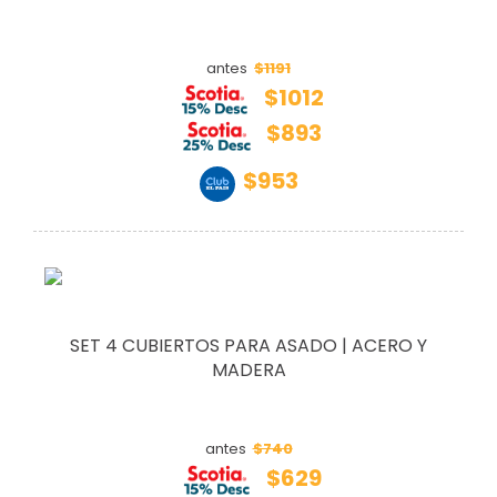
$1191
antes
$1012
$893
$953
SET 4 CUBIERTOS PARA ASADO | ACERO Y
MADERA
$740
antes
$629