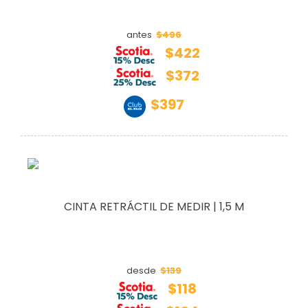
$496
antes
$422
$372
$397
CINTA RETRÁCTIL DE MEDIR | 1,5 M
$139
desde
$118