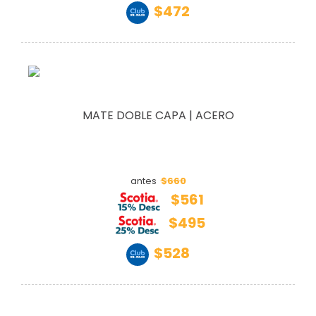
$472
MATE DOBLE CAPA | ACERO
$660
antes
$561
$495
$528