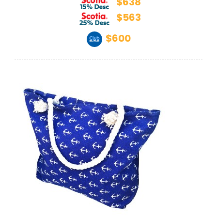
$638
$563
$600