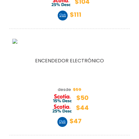
$104
$111
ENCENDEDOR ELECTRÓNICO
$59
desde
$50
$44
$47