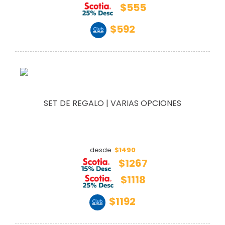
$555
$592
SET DE REGALO | VARIAS OPCIONES
$1490
desde
$1267
$1118
$1192