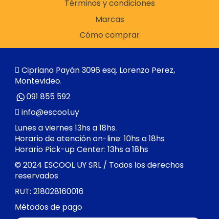
Términos y condiciones
Marcas
Cómo comprar
Cipriano Payán 3096 esq. Lorenzo Perez,
Montevideo.
091 855 592
info@escool.uy
Lunes a viernes 13hs a 18hs.
Horario de atención on-line: 10hs a 18hs
Horario Pick-up Center: 13hs a 18hs
© 2024 ESCOOL UY SRL / Todos los derechos
reservados
RUT: 218028160016
Métodos de pago