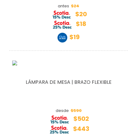
$24
antes
$20
$18
$19
LÁMPARA DE MESA | BRAZO FLEXIBLE
$590
desde
$502
$443