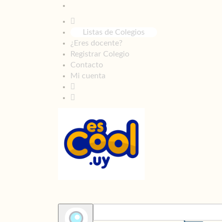
Listas de Colegios
¿Eres docente?
Registrar Colegio
Contacto
Mi cuenta