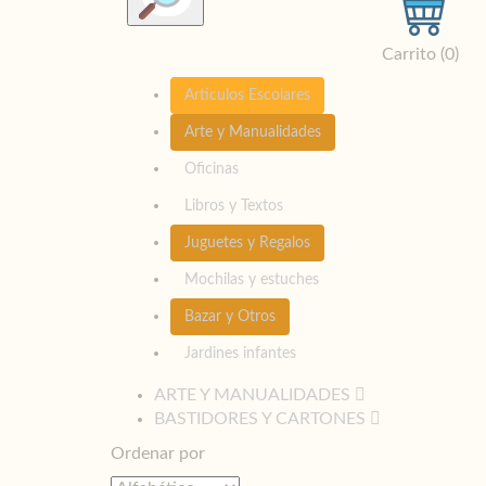
Carrito (
0
)
Articulos Escolares
Arte y Manualidades
Oficinas
Libros y Textos
Juguetes y Regalos
Mochilas y estuches
Bazar y Otros
Jardines infantes
ARTE Y MANUALIDADES
BASTIDORES Y CARTONES
Ordenar por