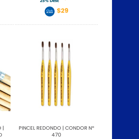
$29
 |
PINCEL REDONDO | CONDOR Nº
O
470