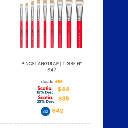
PINCEL ANGULAR | TIGRE Nº
847
$52
desde
$44
$39
$42