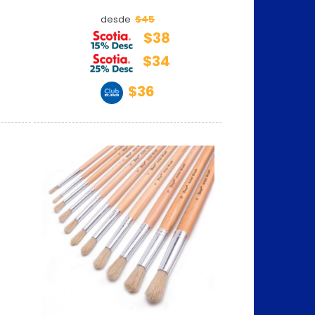
$45
desde
$38
$34
$36