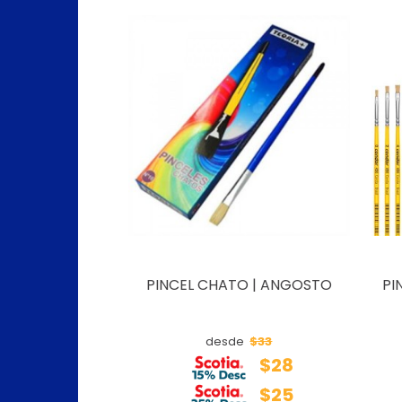
PINCEL CHATO | ANGOSTO
PI
$33
desde
$28
$25