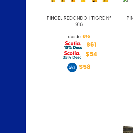
PINCEL REDONDO | TIGRE Nº
PI
816
$72
desde
$61
$54
$58