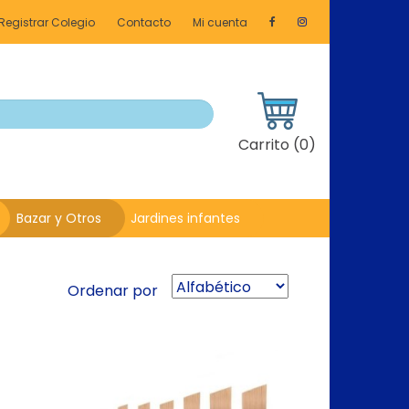
Registrar Colegio
Contacto
Mi cuenta
Carrito (
0
)
Bazar y Otros
Jardines infantes
Ordenar por