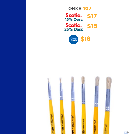
$20
desde
$17
$15
$16