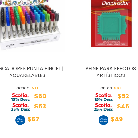
CADORES PUNTA PINCEL |
PEINE PARA EFECTOS
ACUARELABLES
ARTÍSTICOS
$71
$61
desde
antes
$60
$52
$53
$46
$57
$49