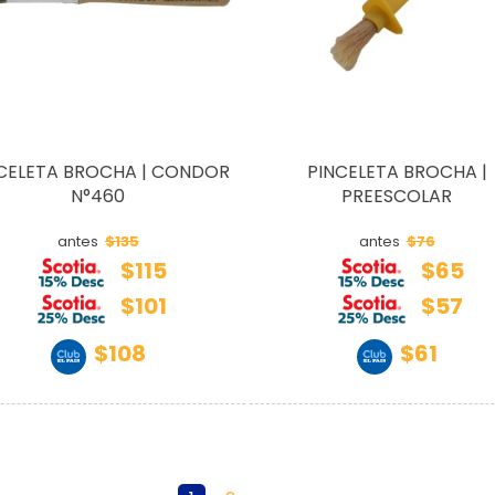
CELETA BROCHA | CONDOR
PINCELETA BROCHA |
N°460
PREESCOLAR
$135
$76
antes
antes
$115
$65
$101
$57
$108
$61