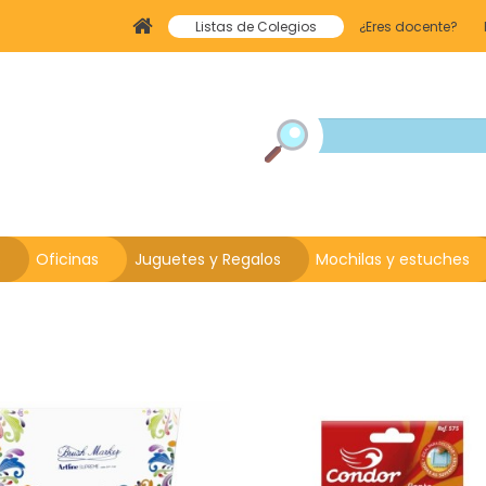
Listas de Colegios
¿Eres docente?
s
Oficinas
Juguetes y Regalos
Mochilas y estuches