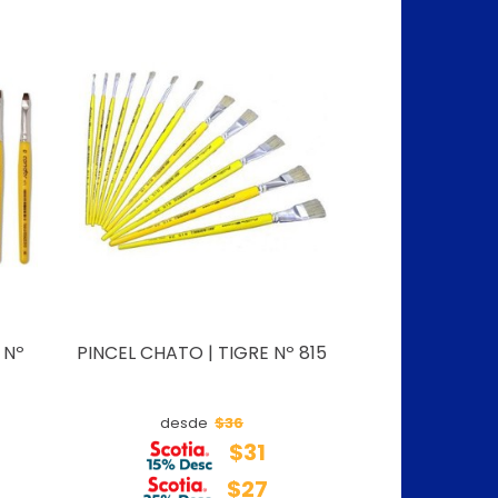
 Nº
PINCEL CHATO | TIGRE Nº 815
$36
desde
$31
$27