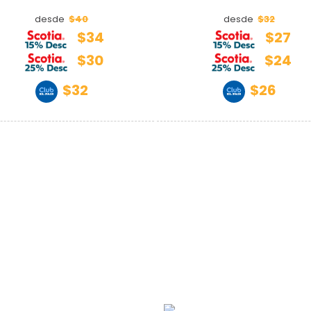
$40
$32
desde
desde
$34
$27
$30
$24
$32
$26