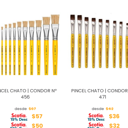
NCEL CHATO | CONDOR Nº
PINCEL CHATO | CONDOR
456
471
$67
$42
desde
desde
$57
$36
$50
$32