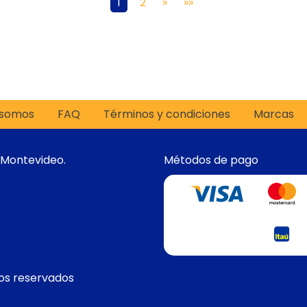
1
2
»
»»
 somos
FAQ
Términos y condiciones
Marcas
 Montevideo.
Métodos de pago
os reservados