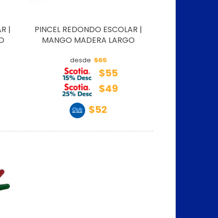
R |
PINCEL REDONDO ESCOLAR |
O
MANGO MADERA LARGO
$65
desde
$55
$49
$52