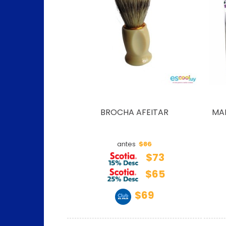
BROCHA AFEITAR
MAR
$86
antes
$73
$65
$69