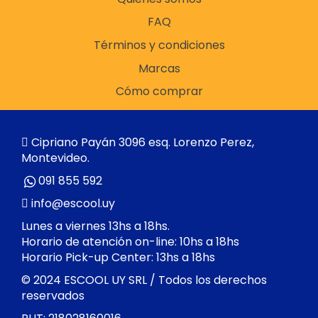
FAQ
Términos y condiciones
Marcas
Cómo comprar
Cipriano Payán 3096 esq. Lorenzo Perez,
Montevideo.
091 855 592
info@escool.uy
Lunes a viernes 13hs a 18hs.
Horario de atención on-line: 10hs a 18hs
Horario Pick-up Center: 13hs a 18hs
© 2024 ESCOOL UY SRL / Todos los derechos
reservados