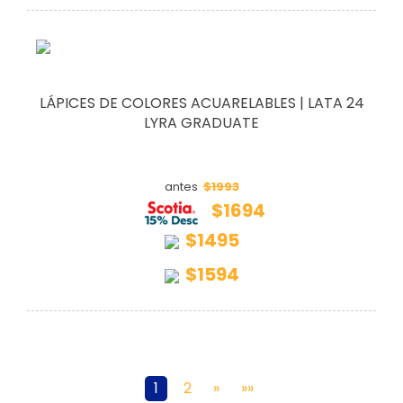
LÁPICES DE COLORES ACUARELABLES | LATA 24
LYRA GRADUATE
$1993
antes
$1694
$1495
$1594
1
2
»
»»