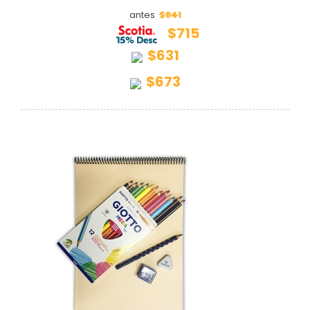
$841
antes
$715
$631
$673