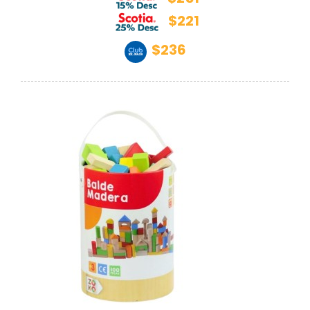
$221
$236