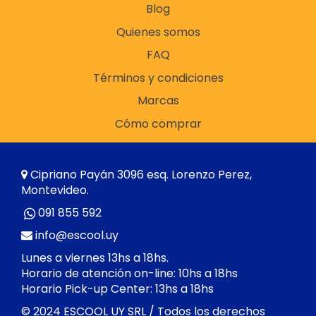
Blog
Quienes somos
FAQ
Términos y condiciones
Marcas
Cómo comprar
Cipriano Payán 3096 esq. Lorenzo Perez,
Montevideo.
091 855 592
info@escool.uy
Lunes a viernes 13hs a 18hs.
Horario de atención on-line: 10hs a 18hs
Horario Pick-up Center: 13hs a 18hs
© 2024 ESCOOL UY SRL / Todos los derechos