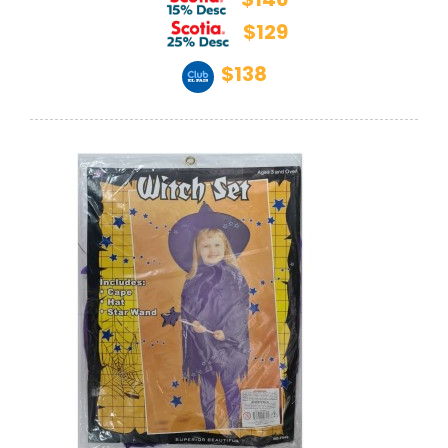
$129
$138