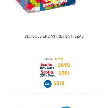
BLOQUES ENCASTRE | 85 PIEZAS
$774
antes
$658
$581
$619