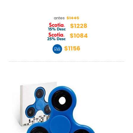
$1445
antes
$1228
$1084
$1156