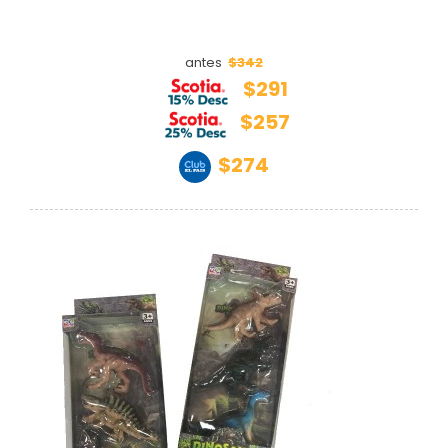
$342
antes
$291
$257
$274