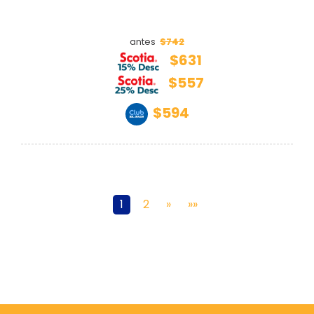
$742
antes
$631
$557
$594
1
2
»
»»