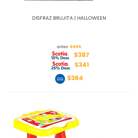
DISFRAZ BRUJITA | HALLOWEEN
$455
antes
$387
$341
$364