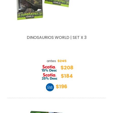
DINOSAURIOS WORLD | SET X 3
$245
antes
$208
$184
$196