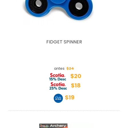
FIDGET SPINNER
$24
antes
$20
$18
$19