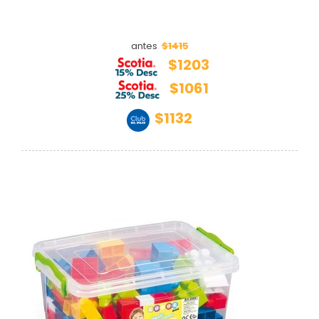
$1415
antes
$1203
$1061
$1132