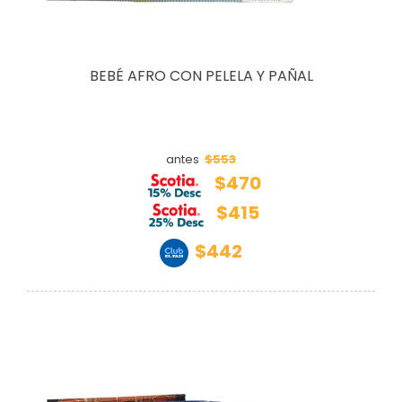
BEBÉ AFRO CON PELELA Y PAÑAL
$553
antes
$470
$415
$442