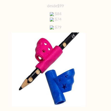
desde
$99
$84
$74
$79