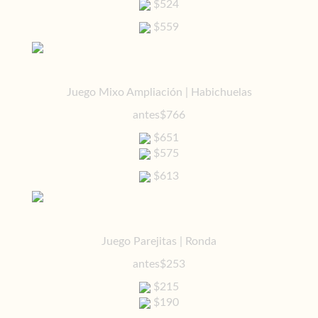
$524
$559
Juego Mixo Ampliación | Habichuelas
antes
$766
$651
$575
$613
Juego Parejitas | Ronda
antes
$253
$215
$190