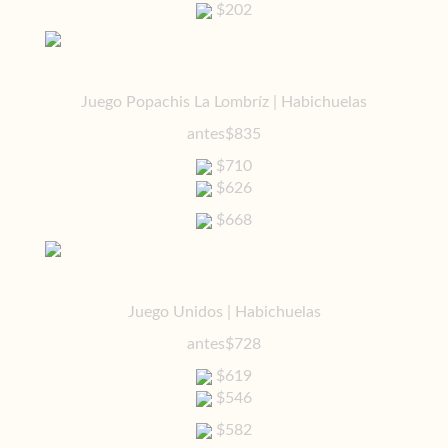
$202
Juego Popachis La Lombríz | Habichuelas
antes
$835
$710
$626
$668
Juego Unidos | Habichuelas
antes
$728
$619
$546
$582