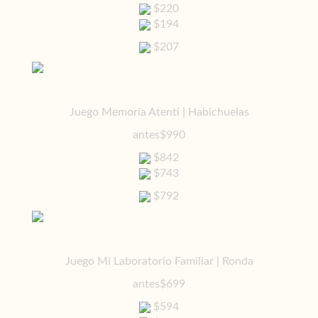
$220
$194
$207
Juego Memoria Atenti | Habichuelas
antes
$990
$842
$743
$792
Juego Mi Laboratorio Familiar | Ronda
antes
$699
$594