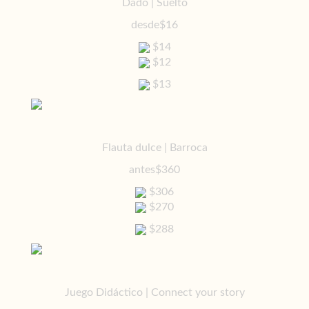
Dado | Suelto
desde
$16
$14
$12
$13
Flauta dulce | Barroca
antes
$360
$306
$270
$288
Juego Didáctico | Connect your story