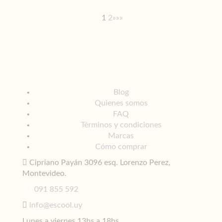
1
2
»
»»
Blog
Quienes somos
FAQ
Términos y condiciones
Marcas
Cómo comprar
Cipriano Payán 3096 esq. Lorenzo Perez,
Montevideo.
091 855 592
info@escool.uy
Lunes a viernes 13hs a 18hs.