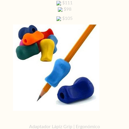
$111
$98
$105
Adaptador Lápiz Grip | Ergonómico