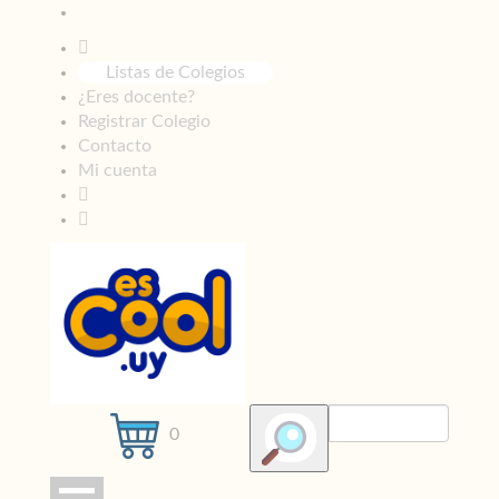
Listas de Colegios
¿Eres docente?
Registrar Colegio
Contacto
Mi cuenta
0