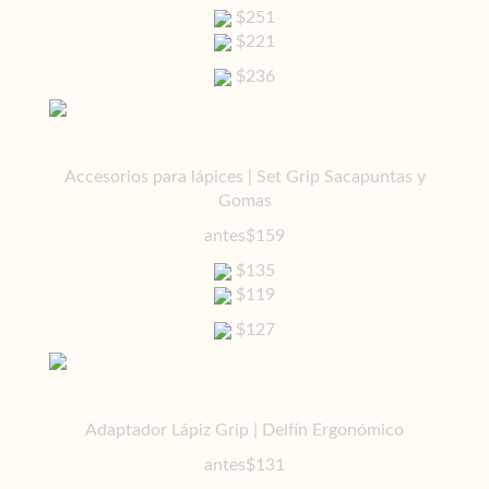
$251
$221
$236
Accesorios para lápices | Set Grip Sacapuntas y
Gomas
antes
$159
$135
$119
$127
Adaptador Lápiz Grip | Delfín Ergonómico
antes
$131