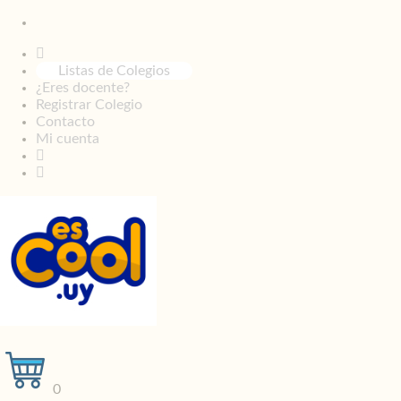
Listas de Colegios
¿Eres docente?
Registrar Colegio
Contacto
Mi cuenta
0