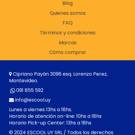
Blog
Quienes somos
FAQ
Términos y condiciones
Marcas
Cómo comprar
Cipriano Payán 3096 esq. Lorenzo Perez,
Montevideo.
091 855 592
info@escool.uy
Lunes a viernes 13hs a 18hs.
Horario de atención on-line: 10hs a 18hs
Horario Pick-up Center: 13hs a 18hs
© 2024 ESCOOL UY SRL / Todos los derechos