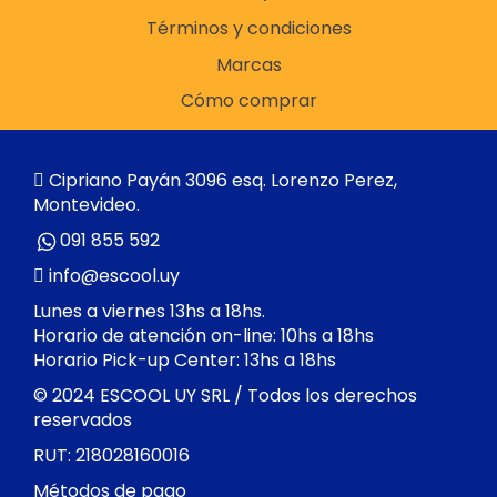
Términos y condiciones
Marcas
Cómo comprar
Cipriano Payán 3096 esq. Lorenzo Perez,
Montevideo.
091 855 592
info@escool.uy
Lunes a viernes 13hs a 18hs.
Horario de atención on-line: 10hs a 18hs
Horario Pick-up Center: 13hs a 18hs
© 2024 ESCOOL UY SRL / Todos los derechos
reservados
RUT: 218028160016
Métodos de pago