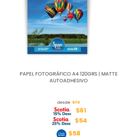
PAPEL FOTOGRÁFICO A4 120GRS | MATTE
AUTOADHESIVO
$72
desde
$61
$54
$58