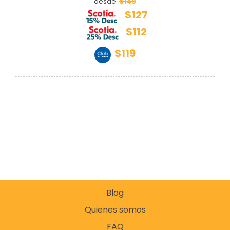
$149
desde
$127
$112
$119
Blog
Quienes somos
FAQ