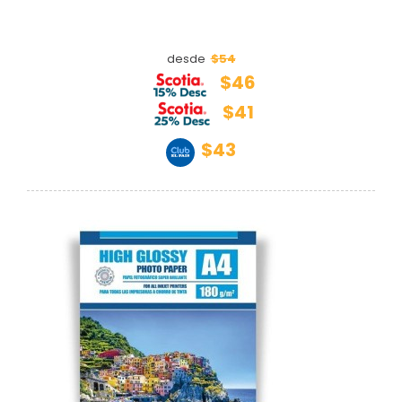
$54
desde
$46
$41
$43