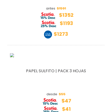
$1591
antes
$1352
$1193
$1273
PAPEL SULFITO | PACK 3 HOJAS
$55
desde
$47
$41