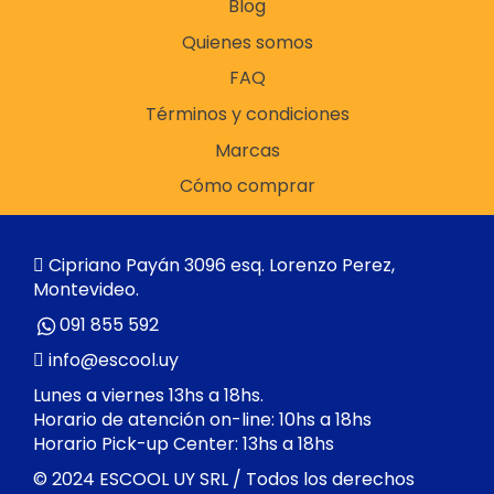
Blog
Quienes somos
FAQ
Términos y condiciones
Marcas
Cómo comprar
Cipriano Payán 3096 esq. Lorenzo Perez,
Montevideo.
091 855 592
info@escool.uy
Lunes a viernes 13hs a 18hs.
Horario de atención on-line: 10hs a 18hs
Horario Pick-up Center: 13hs a 18hs
© 2024 ESCOOL UY SRL / Todos los derechos