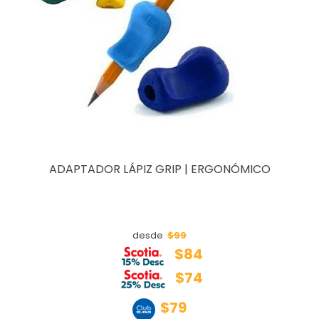
ADAPTADOR LÁPIZ GRIP | ERGONÓMICO
$99
desde
$84
$74
$79