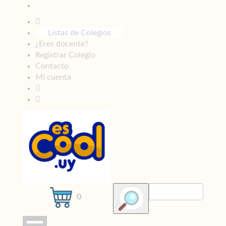
Listas de Colegios
¿Eres docente?
Registrar Colegio
Contacto
Mi cuenta
0