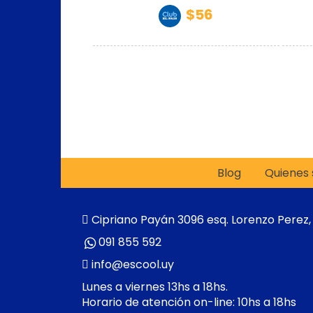
$56
Blog
Quienes
Cipriano Payán 3096 esq. Lorenzo Perez,
091 855 592
info@escool.uy
Lunes a viernes 13hs a 18hs.
Horario de atención on-line: 10hs a 18hs