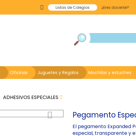
Listas de Colegios
¿Eres docente?
s
Oficinas
Juguetes y Regalos
Mochilas y estuches
ADHESIVOS ESPECIALES
Next
Pegamento Especia
El pegamento Expanded Po
especial, transparente y e