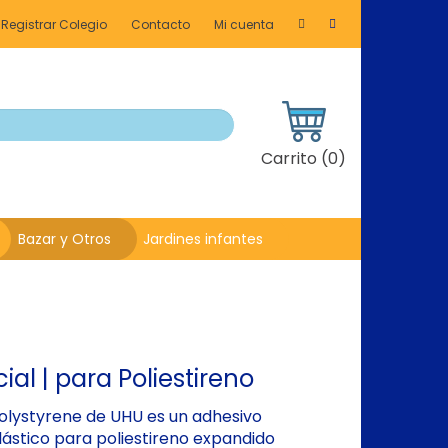
Registrar Colegio
Contacto
Mi cuenta
Carrito (
0
)
Bazar y Otros
Jardines infantes
l | para Poliestireno
lystyrene de UHU es un adhesivo
lástico para poliestireno expandido